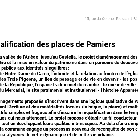
15, rue du Colonel Toussaint, Bâ
alification des places de Pamiers
a vallée de l’Ariège, jusqu’au Castella, le projet d’aménagement des 
ie et la mise en valeur du patrimoine dans un parcours de découverte
publics aux identités singulières:
de Notre Dame du Camp, l’intimité et la relation au fronton de l’Église
des Trois Pigeons, un lieu de passage et de vie en devenir - les pos
de la République, l’espace traditionnel du marché - le coeur de ville,
du Mercadal, le site patrimonial et institutionnel - l’histoire Appam
agements proposés s’inscrivent dans une logique qualitative de val
nt l’écriture et des matérialités locales (la brique, la pierre) et m
tifs simples et frugaux afin d’inscrire la requalification dans le t
ues qui nous attendent. Le projet propose d’établir un fil conducteur
tout en développant leurs qualités intrinsèques. Au delà d’une sim
 la commune engage un processus nouveau de reconquête de son cent
 catalyseurs de cette dynamique et de cette vie urbaine.