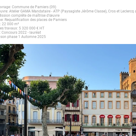
ouvrage: Commune de Pamiers (09)
uvre: Atelier GAMA Mandataire - ATP (Paysagiste Jérôme Classe), Cros et Leclercq ar
ission complète de maîtrise d’œuvre
: Requalification des places de Pamiers
 : 22 000 m²
es travaux: 5 320 000 € HT
: Concours 2022 - lauréat
raison phase 1 Automne 2025