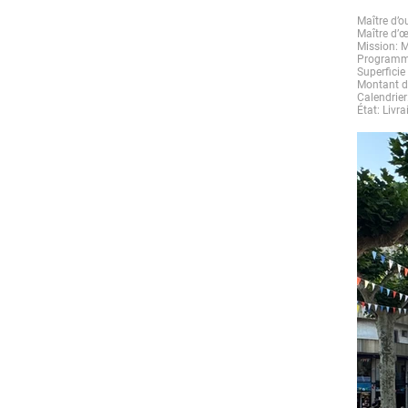
Maître d’
Maître d’œ
Mission: M
Programme
Superficie
Montant d
Calendrier
État: Liv