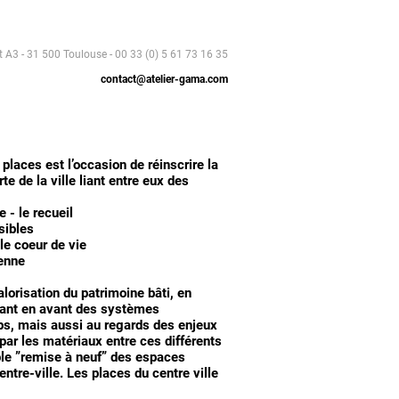
t A3 - 31 500 Toulouse - 00 33 (0) 5 61 73 16 35
contact@atelier-gama.com
places est l’occasion de réinscrire la
 de la ville liant entre eux des
 - le recueil
sibles
 le coeur de vie
éenne
orisation du patrimoine bâti, en
ettant en avant des systèmes
emps, mais aussi au regards des enjeux
 par les matériaux entre ces différents
ple ”remise à neuf” des espaces
re-ville. Les places du centre ville