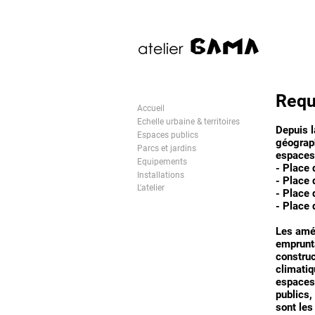
Requ
Accueil
Echelle urbaine & territoires
Depuis l
Espaces publics
géograph
Parcs et jardins
espaces 
Equipements
- Place 
Installations
- Place 
L'atelier
- Place 
- Place 
Les amén
emprunta
construc
climatiq
espaces 
publics,
sont les