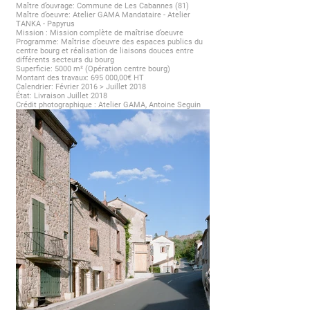
Maître d’ouvrage: Commune de Les Cabannes (81)
Maître d’oeuvre: Atelier GAMA Mandataire - Atelier
TANKA - Papyrus
Mission : Mission complète de maîtrise d’oeuvre
Programme: Maîtrise d’oeuvre des espaces publics du
centre bourg et réalisation de liaisons douces entre
différents secteurs du bourg
Superficie: 5000 m² (Opération centre bourg)
Montant des travaux: 695 000,00€ HT
Calendrier: Février 2016 > Juillet 2018
État: Livraison Juillet 2018
Crédit photographique : Atelier GAMA, Antoine Seguin