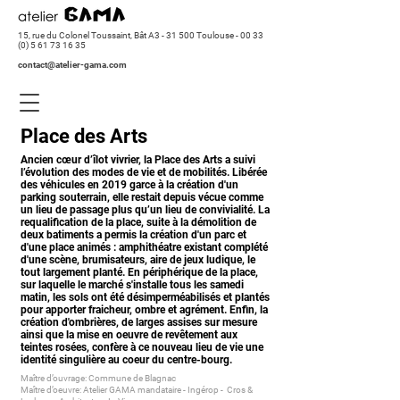
15, rue du Colonel Toussaint, Bât A3 - 31 500 Toulouse -
00 33
(0) 5 61 73 16 35
contact@atelier-gama.com
Place des Arts
Ancien cœur d’îlot vivrier, la Place des Arts a suivi
l’évolution des modes de vie et de mobilités. Libérée
des véhicules en 2019 garce à la création d'un
parking souterrain, elle restait depuis vécue comme
un lieu de passage plus qu’un lieu de convivialité. La
requalification de la place, suite à la démolition de
deux batiments a permis la création d'un parc et
d'une place animés : amphithéatre existant complété
d'une scène, brumisateurs, aire de jeux ludique, le
tout largement planté. En périphérique de la place,
sur laquelle le marché s'installe tous les samedi
matin, les sols ont été désimperméabilisés et plantés
pour apporter fraicheur, ombre et agrément. Enfin, la
création d'ombrières, de larges assises sur mesure
ainsi que la mise en oeuvre de revêtement aux
teintes rosées, confère à ce nouveau lieu de vie une
identité singulière au coeur du centre-bourg.
Maître d’ouvrage: Commune de Blagnac
Maître d’oeuvre: Atelier GAMA mandataire - Ingérop - Cros &